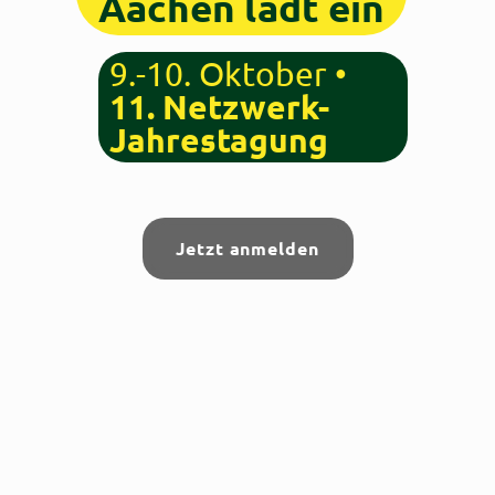
Aachen lädt ein
9.-10. Oktober •
11. Netzwerk-
Jahrestagung
Jetzt anmelden