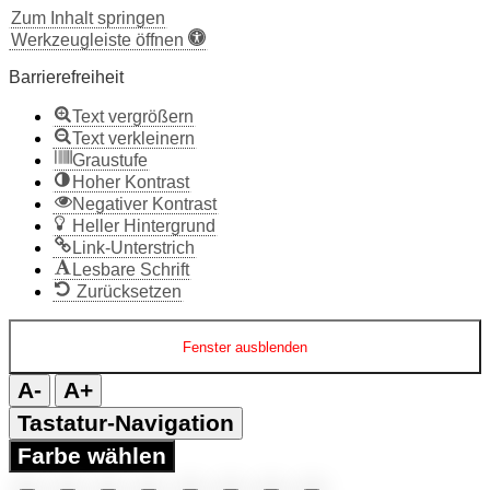
Zum Inhalt springen
Werkzeugleiste öffnen
Barrierefreiheit
Text vergrößern
Text verkleinern
Graustufe
Hoher Kontrast
Negativer Kontrast
Heller Hintergrund
Link-Unterstrich
Lesbare Schrift
Zurücksetzen
Fenster ausblenden
A-
A+
Tastatur-Navigation
Farbe wählen