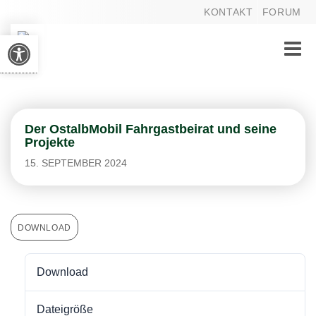
KONTAKT
FORUM
Werkzeugleiste öffnen
Toggle
naviga
Der OstalbMobil Fahrgastbeirat und seine
Projekte
15. SEPTEMBER 2024
DOWNLOAD
Download
21
Dateigröße
1.47 MB