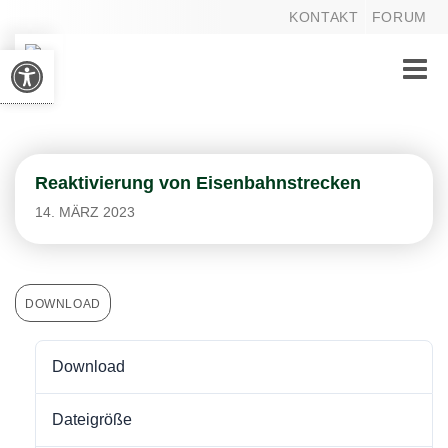
KONTAKT
FORUM
Werkzeugleiste öffnen
Toggle
naviga
Reaktivierung von Eisenbahnstrecken
14. MÄRZ 2023
DOWNLOAD
Download
106
Dateigröße
12.00 KB