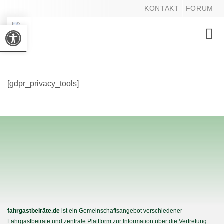
KONTAKT
FORUM
Werkzeugleiste öffnen
Toggl
navig
[gdpr_privacy_tools]
fahrgastbeiräte.de
ist ein Gemeinschaftsangebot verschiedener
Fahrgastbeiräte und zentrale Plattform zur Information über die Vertretung