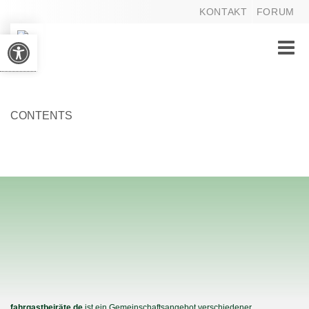
KONTAKT
FORUM
Werkzeugleiste öffnen
Toggle
naviga
CONTENTS
fahrgastbeiräte.de
ist ein Gemeinschaftsangebot verschiedener