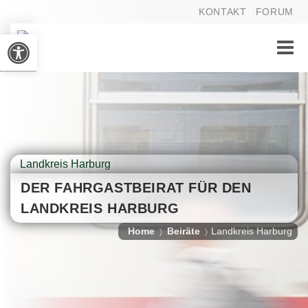
KONTAKT
FORUM
Werkzeugleiste öffnen
Toggle
naviga
Landkreis Harburg
DER FAHRGASTBEIRAT FÜR DEN
LANDKREIS HARBURG
Home
Beiräte
Landkreis Harburg
〉
〉